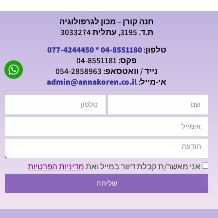
חנה קורן – מכון לגרפולוגיה
ת.ד. 3195, עתלית 3033274
טלפון:
04-8551180
*
077-4244450
פקס: 04-8551181
נייד / וואטסאפ: 054-2858963
אי-מייל:
admin@annakoren.co.il
אני מאשר/ת קבלת דיוור במייל ואת
מדיניות הפרטיות
שליחה