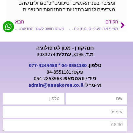
ומציבה בפני האנשים "סיכונים" כ"כ גדולים שהם
מעדיפים לנהוג בתבניות ההתנהגות הרוטיניות
הקודם
הבא
מציף את העיניים ונותן כח במיוחד בתקופות קשות..
משהו חשוב לשנה החדשה….
חנה קורן – מכון לגרפולוגיה
ת.ד. 3195, עתלית 3033274
טלפון:
04-8551180
*
077-4244450
פקס: 04-8551181
נייד / וואטסאפ: 054-2858963
אי-מייל:
admin@annakoren.co.il