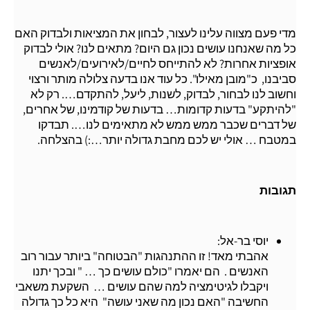
מדי פעם מצווה עלינו לעצור, לבחון את המציאות ולבדוק האם
כל מה שאנחנו עושים נכון גם היום? מתאים לנו? אולי לבדוק
אופציות אחרות?
לא להתייחס לחיים/לאירועים/לאנשים
סביבנו, כ"מובן מאילו". כל עוד אנו בדעה צלולה מותר ורצוי
וחשוב לנו לבחור, לבדוק, לשנות, ליעל, להתקדם…. רק לא
"להיתקע" בדעות קדומות… בדעות של קודמינו, של אחרים,
של דברים שכבר ממש ממש לא מתאימים לנו….
תבדקו
במטבח … אולי יש לכם מחבת גדולה יותר…:)
בהצלחה.
תגובות
יוסי בר-אל:
אהבתי מאד! זו ההתנהגות "הבטוחה" ביותר עבור רוב
האנשים . הם יאמרו "כולם עושים כך … " ובכך יתנו
ויקבלו לגיטימציה למה שהם עושים … השקעת משאבי
החשיבה "האם נכון מה שאני עושה" היא כל כך גדולה