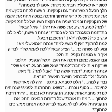
לסופר או לאיטליז, תביא נקניקיות ואטגן לך בשמחה."
הלך הבעל הצעיר וחזר עם נקניקיות. האשה לקחה סכין שמה
את הנקניקיות על קרש החיתוך וחתכה במכה אחת את הקצה
של הנקניקיות ובמכה שניה את הקצה השני של כל הנקניקיות.
"למה? למה, אישה, את עושה את זה?!!" שאל הבעל
בתדהמה מופגנת.
" מה לא בסדר?" ענתה האישה, "לא כולם
עושים כך?? שאלה
"לא !!" התעצבן הבעל.
למה לחתוך?
"אין לי מושג למה" ענתה "אמא שלי מאז
ומעולם עשתה כך…."
הציע הבעל ללכת לאמא שלך ולבדוק
איך היא מטגנת נקניקיות.
הלכו.
וגם האמא כמובן חתכה את הקצוות של הנקניקיות לפני
שזרקה אותן למחבת.
"למה?" שאל שוב הבעל.
"אמא שלי"
ענתה החמות. "תמיד עושה כך"
"אבל למה?!!!" נזעק
הבעל
"נלך לסבתא" הציעה האישה "ונראה.
נבדוק למה…."
הלכו לסבתא. בת 80 + היה לה מאד קשה
להיזכר…. בסוף נזכרה…
"כשאני התחתנתי לפני 66 שנה היה
לנו רק מחבת אחת קטנה. הנקניקיות לא נכנסו…
הייתי חייבת
לחתוך….."
מה זה אומר? שכל הדורות הבאים יחתכו את
הנקניקיות? שלעולם לא נעצור לבדוק למה אנחנו ממשיכים
לחתוך??