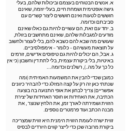
א. אנשים הבטוחים בעצמם וביכולות שלהם, בעלי
גישה אופטימית ושמחת חיים, בעלי יוזמה, שאינם
חוששים לטעות ואינם חוששים ליצור קשרים עם
סביבתם וכדומה.
ב. יחד עם זאת, הם עשויים להיות גם כאלו שאינם
מודעים למגבלות שלהם, שאינם מתחשבים בזולת,
שעושים מה שבא להם כשבא להם, בלי לעצור ולחשוב
על תוצאות מעשיהם – כלומר – אימפולסיביים.
ג. אבל, הם יכולים להיות גם טיפוסים אדישים, זורמים
באיטיות, בלי ביקורת עצמית, בלי לתת דין וחשבון (כי אין
כל כך על מה..), רשלנים וכדומה…
כמובן שכדי להבין את המשמעות האמיתית (ומה
שנתתי כאן זה רק על קצה המזלג כדי להבהיר כיוונים
אפשריים) צריך לבחון את אופי התנועה בה בוצעה
הכתיבה, את האחידות או חוסר האחידות של יצירת
הזווית ושמירתה לאורך זמן, את הלחץ שנוצר , את
מבנה הכתב ועוד פרמטרים נוספים.
זווית ישרה לעומת הזווית הימנית היא זווית שמצריכה
ביקורת מרובה שכן כדי לייצר קווים היורדים לבסיס