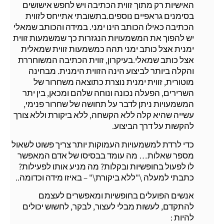
האישיות רק מתוך זווית הכתיבה ויש לחפש אישושים
בסימנים גראפיים נוספים.בתשובתי אתייחס לזווית
הכתיבה כאילו הכותב הינו ימני. במידה והכותב שמאלי
יש להפוך את המשמעויות הנגזרות כך שמשמעות זווית
ימנית אצל כותב ימני תהה כמשמעות זווית שמאלית
אצל כותב שמאלי.בעיקרון, זווית הכתיבה המשוחררת
והקלה ביותר לביצוע הינה הזווית הימנית. מבחינה
מוטורית, זווית ימנית נוצרת כתוצאה משחרור של
השרירים, הפעלה נכונה ונוחה שלהם ומכאן, בין יתר
המשמעויות ניתן לדבר על תחושה של שחרור פנימי,
עשייה שהיא קלה ללא הקשחה, ללא ביקורת וללא צורך
להקשות על דרך הביצוע.
כדי לרדת למשמעויות העמוקות יותר צריך פשוט לשאול
מספר שאלות… מה עומד בבסיסו של אדם המאפשר
לו לפעול בחופשיות ובקלות? מה מניע אותו לפעילות?
כתבתי למעלה \"ללא ביקורת\" – באיזו מידה וכדומה..
אנשים הפועלים בחופשיות ומאפשרים לעצמם
להתקדם, לעשות מבלי לעצור, לבקר, לחשוש יכולים
להיות :