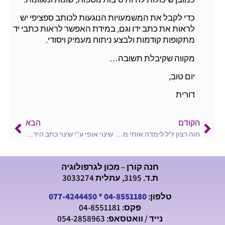
כדי לקבל את המשמעויות הנוגעות לכותב ספציפי יש
לראות את כתב ידו וגם, במידת האפשר לראות כתבי יד
מתקופות קודמות ולבצע ניתוח מעמיק ויסודי.
מקווה שקיבלת תשובה…
יום טוב,
דורית
הקודם
הבא
חוה רצון ז"ל לימדה אותי משפט חשוב..
שינוי אופי ע"י שינוי כתב היד, האמנם?
חנה קורן – מכון לגרפולוגיה
ת.ד. 3195, עתלית 3033274
טלפון:
04-8551180
*
077-4244450
פקס: 04-8551181
נייד / וואטסאפ: 054-2858963