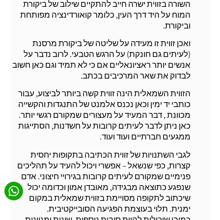
השורה בזווית ישרה חייב להתקיים שילוב של ביקורת
המוח על היד דרך העין, כלומר קואורדינציה מפותחת
וביקורת.
ואכן זווית זו מעידה על שליטה של ביקורת מרסנת
(לעיתים גם חונקת) על הרגש הטבעי. לרוב נדבר על
אנשים יותר ראציונאליים אם כי לא תמיד וגם כאן חשוב
לבדוק את שאר המרכיבים בכתב.
הזווית השמאלית הינה זווית קשה ביותר לביצוע, עבור
כותבי יד ימין וכאן נכנס אלמנט של התנגדות והקשייה
מכוונת , דבר המעיד על מעצורים שמקורם רגשי יותר.
כאן ניתן לדבר לעיתים קרובות על חשדנות, הסתייגות
ממגעים חברתיים ועוד ועוד.
לגבי השתנויות של זווית הכתיבה בתקופות יחסית
קצרות, כפי שנשאל – אפשרי ויכול להעיד על תהליכים
פנימיים שמקורם לעיתים קרובות בגירויי חיצוני. אדם
שנפגע כתוצאה מבגידה, מאובדן אמון וכדומה יכול
שיכתוב לתקופה מסויימת בזווית שמאלית במקום
ימנית. תלוי בעוצמת הפגיעה הסובייקטיבית.
כמובן שיכולות להיות סיבות נוספות, שונות ומגוונות.