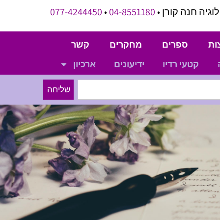
וגיה חנה קורן •
04-8551180
•
077-4244450
ות
ספרים
מחקרים
קשר
קטעי רדיו
ידיעונים
ארכיון
שליחה