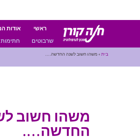
ראשי
אודות המ
שרבוטים
חתימות
בית
»
משהו חשוב לשנה החדשה….
משהו חשוב לש
החדשה….