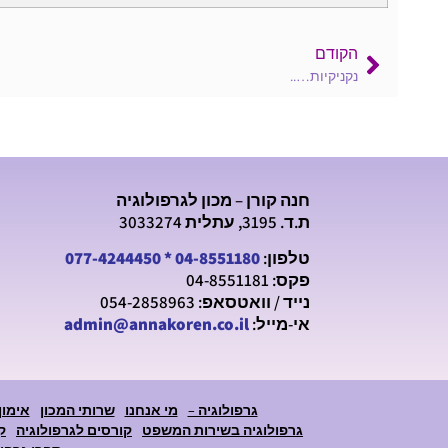
הקודם
נקניקיות…..
חנה קורן – מכון לגרפולוגיה
ת.ד. 3195, עתלית 3033274
טלפון:
04-8551180
*
077-4244450
פקס: 04-8551181
נייד / וואטסאפ: 054-2858963
אי-מייל:
admin@annakoren.co.il
גרפולוגיה –
מי אנחנו
שרותי המכון
אימון
גרפולוגיה בשירות המשפט
קורסים לגרפולוגיה
ק