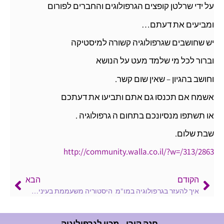
על ידי שרלטן קופצים הגרפולוגים והחברים לפורום
ומביעים את דעתם…
יש שחושבים שגרפולוגיה קשורה למיסטיקה
וברור לכל מי שלמד מעט על הנושא
וחושב בהגיון – שאין שום קשר.
אשמח אם תכנסו גם אתם ותביעו את דעתכם
או תשתפו מנסיונכם בתחום ה גרפולוגיה .
שבת שלום.
http://community.walla.co.il/?w=/313/2863
הקודם
הבא
איך להעזר בגרפולוגיה במו"מ
היסטוריה משעממת בעיני…אבל זה…מרתק….
חנה קורן – מכון לגרפולוגיה