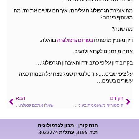
מה אומרת הגרפולוגיה עליהם? איך הם עושים את זה? מה
משותף בינהם?
מה שונה?
דיון מעניין מתפתח
בפורום גרפולוגיה
בוואלה.
אתה מוזמנים לקרוא ולהגיב.
בקרוב דיון על פי כתב ידה והאיבחון הגרפולוגי…
על ציפי שביט….עוד טלנטית שמקפצת על הבמות כמה
עשורים בשנים…
הקודם
הבא
היסטוריה משעממת בעיני…אבל זה…מרתק….
שאלו אתכם שאלה…
חנה קורן – מכון לגרפולוגיה
ת.ד. 3195, עתלית 3033274