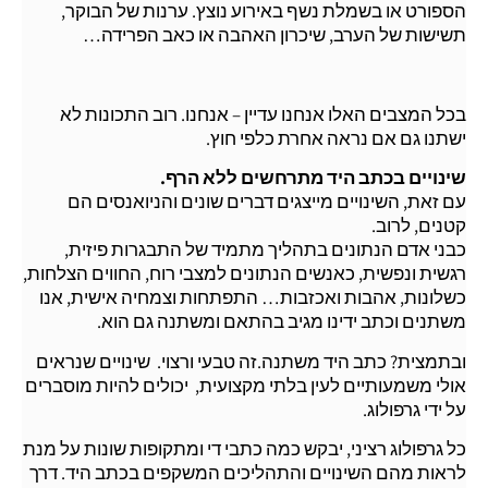
הספורט או בשמלת נשף באירוע נוצץ. ערנות של הבוקר,
תשישות של הערב, שיכרון האהבה או כאב הפרידה…
בכל המצבים האלו אנחנו עדיין – אנחנו. רוב התכונות לא
ישתנו גם אם נראה אחרת כלפי חוץ.
שינויים בכתב היד מתרחשים ללא הרף.
עם זאת, השינויים מייצגים דברים שונים והניואנסים הם
קטנים, לרוב.
כבני אדם הנתונים בתהליך מתמיד של התבגרות פיזית,
רגשית ונפשית, כאנשים הנתונים למצבי רוח, החווים הצלחות,
כשלונות, אהבות ואכזבות… התפתחות וצמחיה אישית, אנו
משתנים וכתב ידינו מגיב בהתאם ומשתנה גם הוא.
ובתמצית? כתב היד משתנה.זה טבעי ורצוי. שינויים שנראים
אולי משמעותיים לעין בלתי מקצועית, יכולים להיות מוסברים
על ידי גרפולוג.
כל גרפולוג רציני, יבקש כמה כתבי די ומתקופות שונות על מנת
לראות מהם השינויים והתהליכים המשקפים בכתב היד. דרך