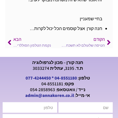
בחיי שמעניין
חנה קורן אצל קוסמים הכל יכול לקרות…
הקודם
הבא
הטיסה שלעולם לא תשכח….
נקמת הטלפון הסוללרי…
חנה קורן – מכון לגרפולוגיה
ת.ד. 3195, עתלית 3033274
טלפון:
04-8551180
*
077-4244450
פקס: 04-8551181
נייד / וואטסאפ: 054-2858963
אי-מייל:
admin@annakoren.co.il