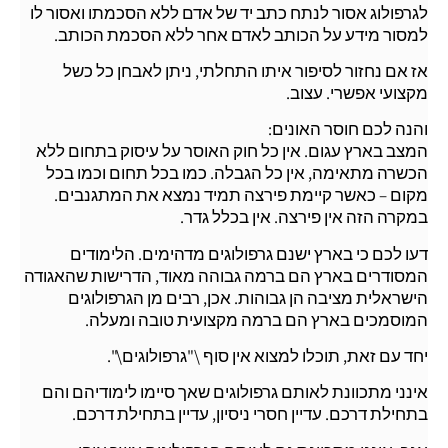
לגרפולוג אסור לנתח כתב יד של אדם ללא הסכמתו ואסור לו
למסור מידע על הכותב לאדם אחר ללא הסכמת הכותב.
אז אם נחזור לסיפור איתו התחלתי, ניתן לאבחן כל כשל
מקצועי אפשרי. עצוב.
והנה לכם חוסר האונים:
המצב בארץ עגום. אין כל חוק האוסר על עיסוק בתחום ללא
הכשרה מתאימה, אין כל הגבלה. כמו בכל תחום וכמו בכל
מקום – כאשר קיימת פירצה תמיד נמצא את המתגנבים.
במקרה הזה אין פירצה. אין בכלל גדר.
דעו לכם כי בארץ ישנם גרפולוגים מדהימים. הלימודים
המסודרים בארץ הם ברמה גבוהה מאוד, הדרישות שהאגודה
הישראלית מציבה הן גבוהות. אכן, רבים מן הגרפולוגים
המוסמכים בארץ הם ברמה מקצועית טובה ומעלה.
יחד עם זאת, תוכלו למצוא אין סוף \"גרפולוגים\".
אינני מתכוונת לאותם גרפולוגים שאך סיימו לימודיהם והם
בתחילת דרכם. עדיין חסרי ניסיון, עדיין בתחילת דרכם.