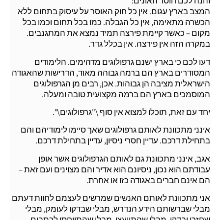
והנה לכם חוסר האונים:
המצב בארץ עגום. אין כל חוק האוסר על עיסוק בתחום ללא
הכשרה מתאימה, אין כל הגבלה. כמו בכל תחום וכמו בכל
מקום – כאשר קיימת פירצה תמיד נמצא את המתגנבים.
במקרה הזה אין פירצה. אין בכלל גדר.
דעו לכם כי בארץ ישנם גרפולוגים מדהימים. הלימודים
המסודרים בארץ הם ברמה גבוהה מאוד, הדרישות שהאגודה
הישראלית מציבה הן גבוהות. אכן, רבים מן הגרפולוגים
המוסמכים בארץ הם ברמה מקצועית טובה ומעלה.
יחד עם זאת, תוכלו למצוא אין סוף \"גרפולוגים\".
אינני מתכוונת לאותם גרפולוגים שאך סיימו לימודיהם והם
בתחילת דרכם. עדיין חסרי ניסיון, עדיין בתחילת דרכם.
אגב, אינני מתכוונת גם לאותם הגרפולוגים אשר אופן
עבודתם הוא נכון, ניסיונם הוא אדיר והם מצוינים ועם זאת –
הם אינם חברים באגודה כזו או אחרת.
אני מתכוונת לאותם האנשים שמרשים לעצמם לחוות דעתם
מבלי שברשותם הידע הנדרש, מבלי שבדקו לעומק, מבלי
שחזרו ובדקו, מבלי שהתייעצו, מבלי שהתייחסו לכתבים