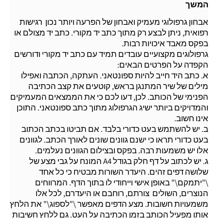
המשך
אבחון גרפולוגי מעמיק ואבחון של הפרעה ויותר נכון  רגישות
רפואית, ניתן לבצע רק מתוך כתב יד מקורי. כתב יד מצולם או
בפקס מאבד איכויות רבות.
גרפולוגים מקצועיים עובדים תמיד עם כתב יד מקורי ודורשים
הקפדה על הפרטים הבאים:
א. כתב היד חייב להיות ספונטאני. העתקה, הכתבה ואפילו
מילים של שיר המתנגן בראש, קוטעים את קצב הכתיבה
הפנימי של הכותב. לכן, דעו לכם כי את הממצאים המעמיקים
והמדויקים ביותר ישיג הגרפולוג מתוך כתב ספונטאני. התוכן
אינו חשוב.
ב. יש להשתמש בעט כדורי בלבד. אם תביטו בכתב הכתוב
בעט כדורי תראו כי ישנם גוונים שונים לאורך הכתב. לגוונים
אלו יש משמעות רבה. בפקס ובצילום הגוונים נעלמים.
ג. יש לכתוב על דף חלק בגודל A4 המונח על גבי מצע של
שלושה דפים זהים. היעדר השורות מבטיח כי כל אחד
\"יתמקם\" באופן אישי וייחודי לו בתוך הדף. המרווחים
הנוצרים, השולים  צורתם, רוחבם או היעדרם, לכל אלו
משמעויות חשובות. מצע הדפים מאפשר \"לספוג\" את הלחץ
אותו מפעיל הכותב בזמן הכתיבה על העט. גם ללחץ חשיבות