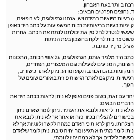
רבה ביותר בעת האבחון.
ד. נחוצים הפרטים הבאים:
o בעיות רפואיות במידה ויש. אנחנו גרפולוגים, לא רופאים.
קיימות בעיות בריאותיות רבות המשפיעות על כתב היד באופן
שעשוי לנטרל לחלוטין את יכולתנו לנתח את הכתב. אחרות
פשוט צריכות להילקח בחשבון בעת הניתוח.
o גיל, מין, יד כותבת.
כתב היד מלמד אותנו, הגרפולוגים, על אופי הכותב, התכונות
השונות, המניעים לפעילות וגם המעצורים, הפחדים,
המקומות בהם הכותב תקוע ומדוע. ניתן לאתר כישורים,
רגישויות וניתן גם לאתר רגישות פיזית באזורים שונים של
הגוף.
יחד עם זאת, בשום פנים ואופן לא ניתן לראות בכתב היד את
הדברים הבאים:
o לא ניתן לראות ולנבא את העתיד. ניתן לומר שאדם ניחן
בכישורים להצליח בכיוון כזה או אחר אך לא ניתן לנבא את
הצלחתו. ניתן לראות כי האדם כמהה לקשר ולזוגיות אך לא
ניתן לומר מתי היא תגיע ומה יהיה טיבה. ניתן לומר שלאדם
רגישות לילדים אך לא כמה יהיו לו ומתי.