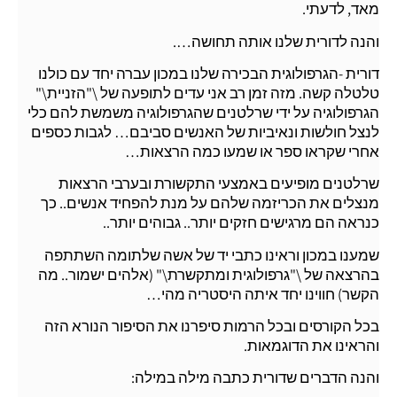
מאד, לדעתי.
והנה לדורית שלנו אותה תחושה….
דורית -הגרפולוגית הבכירה שלנו במכון עברה יחד עם כולנו
טלטלה קשה. מזה זמן רב אני עדים לתופעה של \"הזניית\"
הגרפולוגיה על ידי שרלטנים שהגרפולוגיה משמשת להם כלי
לנצל חולשות ונאיביות של האנשים סביבם… לגבות כספים
אחרי שקראו ספר או שמעו כמה הרצאות…
שרלטנים מופיעים באמצעי התקשורת ובערבי הרצאות
מנצלים את הכריזמה שלהם על מנת להפחיד אנשים.. כך
כנראה הם מרגישים חזקים יותר.. גבוהים יותר..
שמענו במכון וראינו כתבי יד של אשה שלתומה השתתפה
בהרצאה של \"גרפולוגית ומתקשרת\" (אלהים ישמור.. מה
הקשר) חווינו יחד איתה היסטריה מהי…
בכל הקורסים ובכל הרמות סיפרנו את הסיפור הנורא הזה
והראינו את הדוגמאות.
והנה הדברים שדורית כתבה מילה במילה: