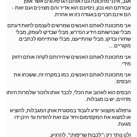
אגב, אינני מתכוונת גם לאותם הגרפולוגים אשר אופן
עבודתם הוא נכון, ניסיונם הוא אדיר והם מצוינים ועם זאת –
הם אינם חברים באגודה כזו או אחרת.
אני מתכוונת לאותם האנשים שמרשים לעצמם לחוות דעתם
מבלי שברשותם הידע הנדרש, מבלי שבדקו לעומק, מבלי
שחזרו ובדקו, מבלי שהתייעצו, מבלי שהתייחסו לכתבים
מקוריים…
אני מתכוונת לאותם האנשים שיהירותם לקחה אותם רחוק
מידי.
אני מתכוונת לאותם האנשים, כמו במקרה זה, ששכחו את
הבסיס.
הבסיס הוא לאהוב את הכלי, לכבד אותו ולזכור שלמרות היותו
מדהים, יש בו מגבלות.
גרפולוג מקצועי יודע לעבוד במסגרת אותן המגבלות, להוציא
או למצוא את המקסימום ויחד עם זאת להודות עד היכן ידו
מגעת.
ולנו נותר רק \"לכבות שריפות\". להרגיע.