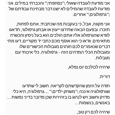
אני מודעת לעובדה שאולי \"נסחפתי\" והכברתי במילים. אני
מודעת לעובדה שהמילים לא ישנו דבר מבחינת עבודתם של
\"גרפולוגים\" אחרים.
אני מקווה, אבל, כי בעקבות מה שכתבתי, אתם לפחות,
תזכרו. ובפעם הבאה שתירצו ייעוץ או אבחון גרפולוגי, תדאגו
לוודא שהגרפולוג אליו אתם הולכים הוא בעל ניסיון והכשרה
מתאימים. וודאו כי הוא אוסף מכם כתבי יד מקוריים, דעו מתי
דברים שנאמרים לכם חורגים מגבולות הכישורים שלו
ומגבולות הכלי המדהים הזה – גרפולוגיה. כלי איכותי עם
מגבלות.
שיהיה לכולכם יום נפלא,
דורית.
תודה על הזמן שהקדשתם לקריאה. חשוב לי שתדעו
שגרפולוגיה איננה \"משחק-ילדים\" …גרפולוגיה, היא כלי
מדויק וחשוב ויש לנהוג בו בזהירות שכן מדובר בדיני נפשות…
באנשים, בנשמות…
שיהיה לכם רק טוב,