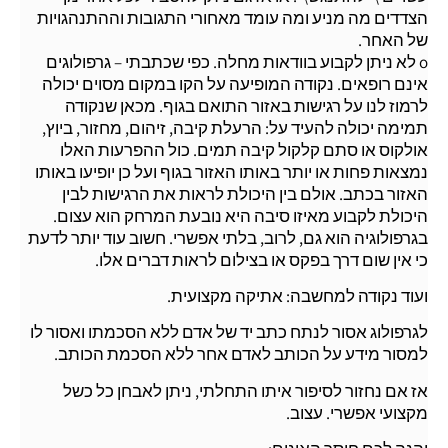
הצדדים מה מניע ומה עומד מאחורי התגובות וההתנהגויות
של האחר.
o לא ניתן לקבוע בוודאות מחלה. כפי שכתבתי – גרפולוגים
אינם רופאים. נקודה המופיעה על הקו במקום מסוים יכולה
לרמוז לנו על רגישות באזור התואם בגוף. מכאן שנקודה
תמימה יכולה להעיד על: הרעלת קיבה, זיהום, מחזור, ביוץ,
אולקוס או סתם קלקול קיבה תמים. כול ההפרעות האלו
נמצאות פחות או יותר באותו האזור בגוף ועל כן יופיעו באותו
האזור בכתב. אולם בין היכולת לראות את הרגישות לבין
היכולת לקבוע מאיזו סיבה היא נובעת המרחק הוא עצום.
בגרפולוגיה הוא גם, לרוב, בלתי אפשרי. חשוב עוד יותר לדעת
כי אין שום דרך בפקס או בצילום לראות דברים אלו.
ועוד נקודה למחשבה: אתיקה מקצועית.
לגרפולוג אסור לנתח כתב יד של אדם ללא הסכמתו ואסור לו
למסור מידע על הכותב לאדם אחר ללא הסכמת הכותב.
אז אם נחזור לסיפור איתו התחלתי, ניתן לאבחן כל כשל
מקצועי אפשרי. עצוב.