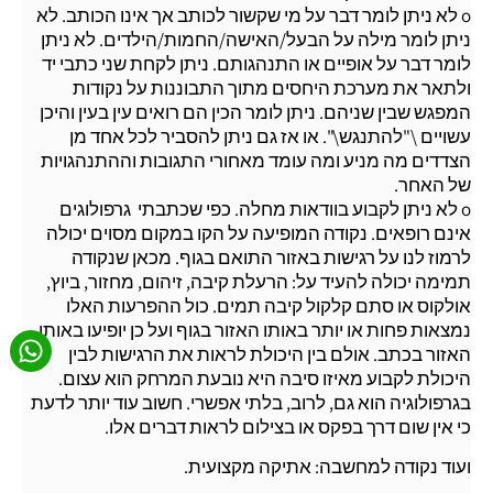
o לא ניתן לומר דבר על מי שקשור לכותב אך אינו הכותב. לא
ניתן לומר מילה על הבעל/האישה/החמות/הילדים. לא ניתן
לומר דבר על אופיים או התנהגותם. ניתן לקחת שני כתבי יד
ולתאר את מערכת היחסים מתוך התבוננות על נקודות
המפגש שבין שניהם. ניתן לומר הכין הם רואים עין בעין והיכן
עשויים \"להתנגש\". או אז גם ניתן להסביר לכל אחד מן
הצדדים מה מניע ומה עומד מאחורי התגובות וההתנהגויות
של האחר.
o לא ניתן לקבוע בוודאות מחלה. כפי שכתבתי  גרפולוגים
אינם רופאים. נקודה המופיעה על הקו במקום מסוים יכולה
לרמוז לנו על רגישות באזור התואם בגוף. מכאן שנקודה
תמימה יכולה להעיד על: הרעלת קיבה, זיהום, מחזור, ביוץ,
אולקוס או סתם קלקול קיבה תמים. כול ההפרעות האלו
נמצאות פחות או יותר באותו האזור בגוף ועל כן יופיעו באותו
האזור בכתב. אולם בין היכולת לראות את הרגישות לבין
היכולת לקבוע מאיזו סיבה היא נובעת המרחק הוא עצום.
בגרפולוגיה הוא גם, לרוב, בלתי אפשרי. חשוב עוד יותר לדעת
כי אין שום דרך בפקס או בצילום לראות דברים אלו.
ועוד נקודה למחשבה: אתיקה מקצועית.