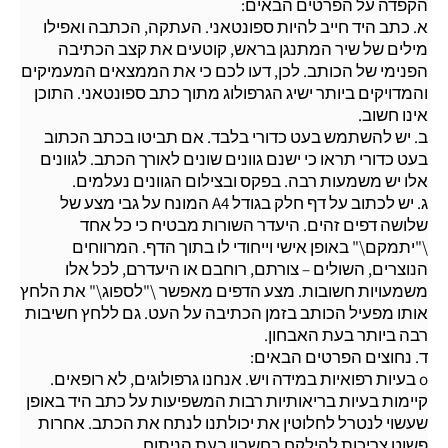
הקפדה על הפרטים הבאים:
א. כתב היד חייב להיות ספונטאני. העתקה, הכתבה ואפילו
מילים של שיר המתנגן בראש, קוטעים את קצב הכתיבה
הפנימי של הכותב. לכן, דעו לכם כי את הממצאים המעמיקים
והמדויקים ביותר ישיג הגרפולוג מתוך כתב ספונטאני. התוכן
אינו חשוב.
ב. יש להשתמש בעט כדורי בלבד. אם תביטו בכתב הכתוב
בעט כדורי תראו כי ישנם גוונים שונים לאורך הכתב. לגוונים
אלו יש משמעות רבה. בפקס ובצילום הגוונים נעלמים.
ג. יש לכתוב על דף חלק בגודל A4 המונח על גבי מצע של
שלושה דפים זהים. היעדר השורות מבטיח כי כל אחד
\"יתמקם\" באופן אישי וייחודי לו בתוך הדף. המרווחים
הנוצרים, השולים – צורתם, רוחבם או היעדרם, לכל אלו
משמעויות חשובות. מצע הדפים מאפשר \"לספוג\" את הלחץ
אותו מפעיל הכותב בזמן הכתיבה על העט. גם ללחץ חשיבות
רבה ביותר בעת האבחון.
ד. נחוצים הפרטים הבאים:
o בעיות רפואיות במידה ויש. אנחנו גרפולוגים, לא רופאים.
קיימות בעיות בריאותיות רבות המשפיעות על כתב היד באופן
שעשוי לנטרל לחלוטין את יכולתנו לנתח את הכתב. אחרות
פשוט צריכות להילקח בחשבון בעת הניתוח.