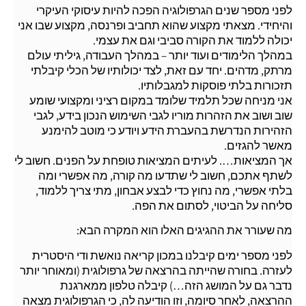
לפני מספר שנים הגרפולוגיה הפכה להיות עיסוקי העיקרי
והיחידי. מצאתי מקצוע שהוא תחביב ופרנסה, מקצוע שבו אני
יכולה ללמוד את הקורה סביבי וגם את עצמי.
במהלך הלימודים ועוד יותר – במהלך העבודה, גיליתי עולם
מרתק, מדהים. יחד עם זאת, לצד יכולותיו של הכלי קיבלתי
תזכורות בלתי פוסקות למגבלותיו.
אני מניחה שכל תלמיד שלומד במקום רציני ומקצועי שומע
שוב ושוב את הזהרות מוריו לגבי השימוש הנכון בידע, לגבי
הזהירות הנדרשת בהעברת הידע ויודע כי מוטב להימנע
מאשר להגזים.
אך המציאות…. לעיתים המציאות טופחת על הפנים. חשוב לי
לשתף אתכם, חשוב לי שתדעו מה קורה, מה אפשרי ומה
בלתי אפשרי, מה נחוץ כדי לבצע אבחון, מתי צריך ללמוד,
סליחה על הביטוי, לסתום את הפה.
מה שעורר את ההגיגים האלו הוא המקרה הבא:
לפני מספר ימים קיבלנו במכון קריאה נואשת ודי היסטרית
לעזרה. בחורה שהייתה בהרצאה של גרפולוגית (ומאוחר יותר
נדבר גם על המושג הזה…) קיבלה טלפון ממארגנת
ההרצאה, לאחר סיומה, וזו הודיעה לה, כי הגרפולוגית מצאה