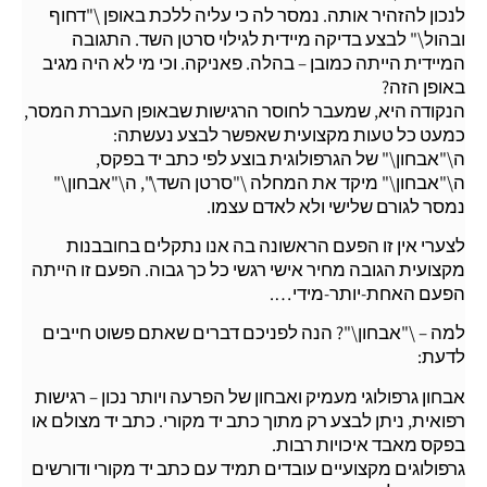
לנכון להזהיר אותה. נמסר לה כי עליה ללכת באופן \"דחוף
ובהול\" לבצע בדיקה מיידית לגילוי סרטן השד. התגובה
המיידית הייתה כמובן – בהלה. פאניקה. וכי מי לא היה מגיב
באופן הזה?
הנקודה היא, שמעבר לחוסר הרגישות שבאופן העברת המסר,
כמעט כל טעות מקצועית שאפשר לבצע נעשתה:
ה\"אבחון\" של הגרפולוגית בוצע לפי כתב יד בפקס,
ה\"אבחון\" מיקד את המחלה \"סרטן השד\", ה\"אבחון\"
נמסר לגורם שלישי ולא לאדם עצמו.
לצערי אין זו הפעם הראשונה בה אנו נתקלים בחובבנות
מקצועית הגובה מחיר אישי רגשי כל כך גבוה. הפעם זו הייתה
הפעם האחת-יותר-מידי….
למה – \"אבחון\"? הנה לפניכם דברים שאתם פשוט חייבים
לדעת:
אבחון גרפולוגי מעמיק ואבחון של הפרעה ויותר נכון – רגישות
רפואית, ניתן לבצע רק מתוך כתב יד מקורי. כתב יד מצולם או
בפקס מאבד איכויות רבות.
גרפולוגים מקצועיים עובדים תמיד עם כתב יד מקורי ודורשים