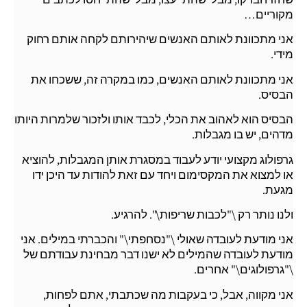
מקוריים…
אני מתכוונת לאותם האנשים שיהירותם לקחה אותם רחוק
מידי.
אני מתכוונת לאותם האנשים, כמו במקרה זה, ששכחו את
הבסיס.
הבסיס הוא לאהוב את הכלי, לכבד אותו ולזכור שלמרות היותו
מדהים, יש בו מגבלות.
גרפולוג מקצועי יודע לעבוד במסגרת אותן המגבלות, להוציא
או למצוא את המקסימום ויחד עם זאת להודות עד היכן ידו
מגעת.
ולנו נותר רק \"לכבות שריפות\". להרגיע.
אני מודעת לעובדה שאולי \"נסחפתי\" והכברתי במילים. אני
מודעת לעובדה שהמילים לא ישנו דבר מבחינת עבודתם של
\"גרפולוגים\" אחרים.
אני מקווה, אבל, כי בעקבות מה שכתבתי, אתם לפחות,