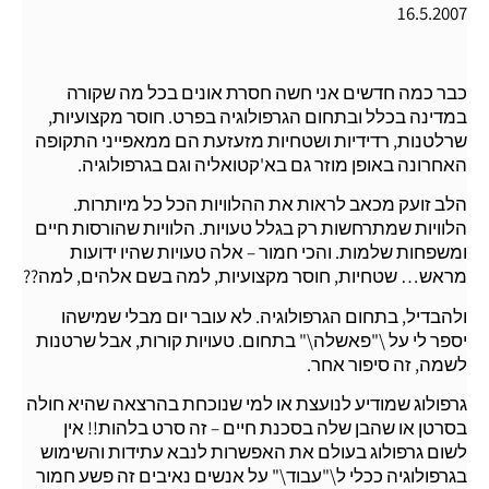
16.5.2007
כבר כמה חדשים אני חשה חסרת אונים בכל מה שקורה
במדינה בכלל ובתחום הגרפולוגיה בפרט. חוסר מקצועיות,
שרלטנות, רדידיות ושטחיות מזעזעת הם ממאפייני התקופה
האחרונה באופן מוזר גם בא'קטואליה וגם בגרפולוגיה.
הלב זועק מכאב לראות את ההלוויות הכל כל מיותרות.
הלוויות שמתרחשות רק בגלל טעויות. הלוויות שהורסות חיים
ומשפחות שלמות. והכי חמור – אלה טעויות שהיו ידועות
מראש… שטחיות, חוסר מקצועיות, למה בשם אלהים, למה??
ולהבדיל, בתחום הגרפולוגיה. לא עובר יום מבלי שמישהו
יספר לי על \"פאשלה\" בתחום. טעויות קורות, אבל שרטנות
לשמה, זה סיפור אחר.
גרפולוג שמודיע לנועצת או למי שנוכחת בהרצאה שהיא חולה
בסרטן או שהבן שלה בסכנת חיים – זה סרט בלהות!! אין
לשום גרפולוג בעולם את האפשרות לנבא עתידות והשימוש
בגרפולוגיה ככלי ל\"עבוד\" על אנשים נאיבים זה פשע חמור