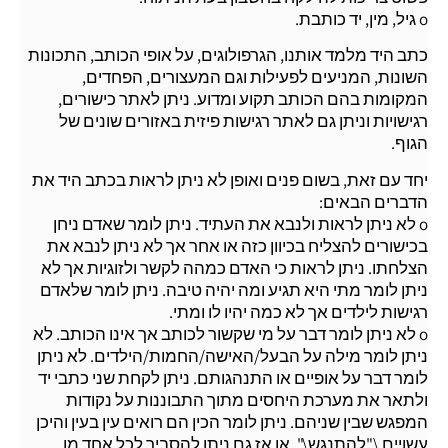
o גיל, מין, יד כותבת.
כתב היד מלמד אותנו, הגרפולוגים, על אופי הכותב, התכונות
השונות, המניעים לפעילות וגם המעצורים, הפחדים,
המקומות בהם הכותב תקוע ומדוע. ניתן לאתר כישורים,
רגישויות וניתן גם לאתר רגישות פיזית באזורים שונים של
הגוף.
יחד עם זאת, בשום פנים ואופן לא ניתן לראות בכתב היד את
הדברים הבאים:
o לא ניתן לראות ולנבא את העתיד. ניתן לומר שאדם ניחן
בכישורים להצליח בכיוון כזה או אחר אך לא ניתן לנבא את
הצלחתו. ניתן לראות כי האדם כמהה לקשר ולזוגיות אך לא
ניתן לומר מתי היא תגיע ומה יהיה טיבה. ניתן לומר שלאדם
רגישות לילדים אך לא כמה יהיו לו ומתי.
o לא ניתן לומר דבר על מי שקשור לכותב אך אינו הכותב. לא
ניתן לומר מילה על הבעל/האישה/החמות/הילדים. לא ניתן
לומר דבר על אופיים או התנהגותם. ניתן לקחת שני כתבי יד
ולתאר את מערכת היחסים מתוך התבוננות על נקודות
המפגש שבין שניהם. ניתן לומר הכין הם רואים עין בעין והיכן
עשויים \"להתנגש\". או אז גם ניתן להסביר לכל אחד מן