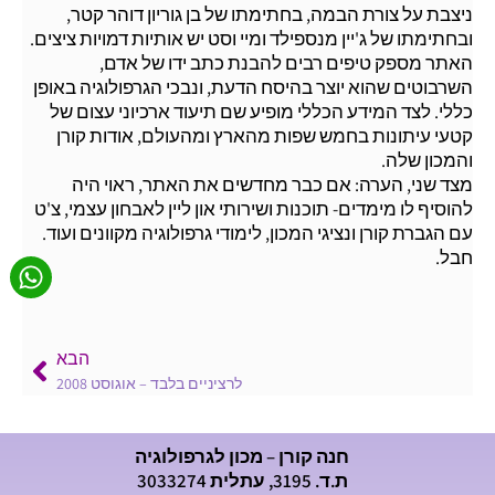
ניצבת על צורת הבמה, בחתימתו של בן גוריון דוהר קטר,
ובחתימתו של ג'יין מנספילד ומיי וסט יש אותיות דמויות ציצים.
האתר מספק טיפים רבים להבנת כתב ידו של אדם,
השרבוטים שהוא יוצר בהיסח הדעת, ונבכי הגרפולוגיה באופן
כללי. לצד המידע הכללי מופיע שם תיעוד ארכיוני עצום של
קטעי עיתונות בחמש שפות מהארץ ומהעולם, אודות קורן
והמכון שלה.
מצד שני, הערה: אם כבר מחדשים את האתר, ראוי היה
להוסיף לו מימדים- תוכנות ושירותי און ליין לאבחון עצמי, צ'ט
עם הגברת קורן ונציגי המכון, לימודי גרפולוגיה מקוונים ועוד.
חבל.
הבא
לרציניים בלבד – אוגוסט 2008
חנה קורן – מכון לגרפולוגיה
ת.ד. 3195, עתלית 3033274