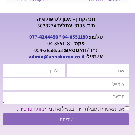
חנה קורן – מכון לגרפולוגיה
ת.ד. 3195, עתלית 3033274
טלפון:
04-8551180
*
077-4244450
פקס: 04-8551181
נייד / וואטסאפ: 054-2858963
אי-מייל:
admin@annakoren.co.il
אני מאשר/ת קבלת דיוור במייל ואת
מדיניות הפרטיות
שליחה